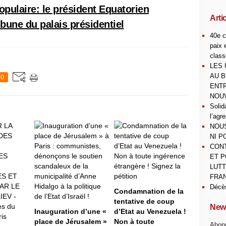
opulaire: le président Equatorien
Arti
ibune du palais présidentiel
40e c
paix 
class
LES 
AU B
0
ENTR
NOUV
Solid
l’agr
NOUS
NI P
CONT
ET P
LUTT
FRAN
Décè
Condamnation de la
tentative de coup
News
Inauguration d’une «
d’Etat au Venezuela !
place de Jérusalem »
Non à toute
Abonn