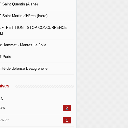
 Saint Quentin (Aisne)
 Saint-Martin-d'Hères (Isère)
CF- PETITION : STOP CONCURRENCE
L!
c Jammet - Mantes La Jolie
 Paris
ité de défense Beaugrenelle
ives
26
ars
2
nvier
1