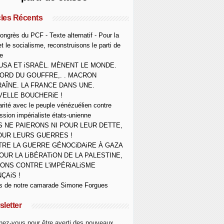
cles Récents
ongrès du PCF - Texte alternatif - Pour la
et le socialisme, reconstruisons le parti de
e
USA ET iSRAËL. MÈNENT LE MONDE.
ORD DU GOUFFRE,. . MACRON
AÎNE. LA FRANCE DANS UNE.
ELLE BOUCHERiE !
arité avec le peuple vénézuélien contre
ession impérialiste états-unienne
 NE PAIERONS NI POUR LEUR DETTE,
OUR LEURS GUERRES !
RE LA GUERRE GÉNOCiDAiRE À GAZA
OUR LA LiBÉRATiON DE LA PALESTINE,
ONS CONTRE L'iMPÉRiALiSME
ÇAiS !
s de notre camarade Simone Forgues
letter
ez-vous pour être averti des nouveaux