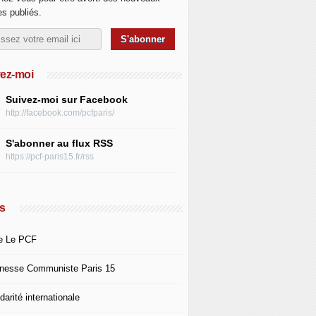
les publiés.
ez-moi
Suivez-moi sur Facebook
http://facebook.com/pcfparis/
S'abonner au flux RSS
https://pcf-paris15.fr/rss
s
e Le PCF
nesse Communiste Paris 15
darité internationale