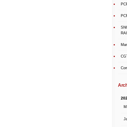
PCF
PCF
SN
RAI
Mar
CGT
Com
Arch
20
M
Ja