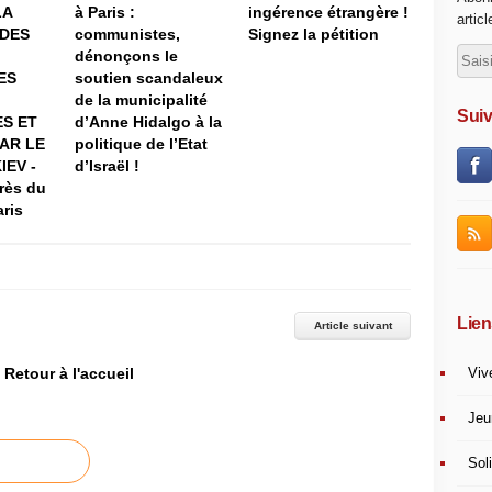
LA
à Paris :
ingérence étrangère !
artic
 DES
communistes,
Signez la pétition
dénonçons le
ES
soutien scandaleux
de la municipalité
Suiv
S ET
d’Anne Hidalgo à la
AR LE
politique de l’Etat
IEV -
d’Israël !
près du
aris
Lien
Article suivant
Viv
Retour à l'accueil
Jeu
Soli