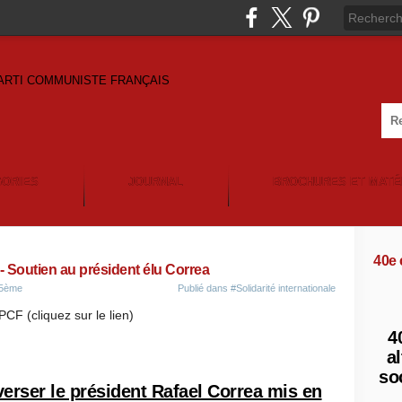
GORIES
JOURNAL
BROCHURES ET MATÉ
40e
 Soutien au président élu Correa
15ème
Publié dans
#Solidarité internationale
-PCF (cliquez sur le lien)
4
al
so
verser le président Rafael Correa mis en