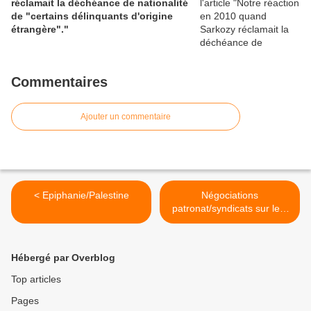
réclamait la déchéance de nationalité
de "certains délinquants d'origine
étrangère"."
Commentaires
Ajouter un commentaire
< Epiphanie/Palestine
Négociations
patronat/syndicats sur le «
marché du travail » : un
accord gagnant/perdants !
>
Hébergé par Overblog
Top articles
Pages